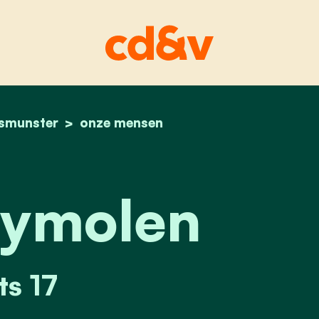
smunster
home
bert keymolen
onze mensen
eymolen
ts 17