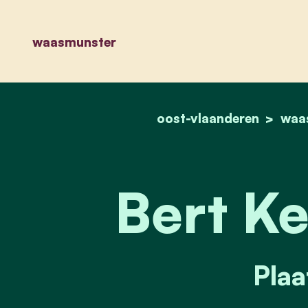
waasmunster
oost-vlaanderen
waa
Bert K
Plaa