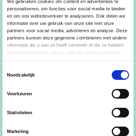
We gebruiken cookies om content en advertenties te
gemeente nog mooier"
personaliseren, om functies voor social media te bieden
en om ons websiteverkeer te analyseren. Ook delen we
informatie over uw gebruik van onze site met onze
Wie is Bert?
partners voor social media, adverteren en analyse. Deze
partners kunnen deze gegevens combineren met andere
*43 jaar
informatie die u aan ze heeft verstrekt of die ze hebben
*Gehuwd met Mara Cox en papa van Mona &
verzameld op basis van uw gebruik van hun services.
Babs
*Burgemeester sinds 2019
Toestemmingsselectie
*Schepen van 2007 t.e.m. 2018
Noodzakelijk
*Gaat graag fietsen en feesten bij RCT de Eddy's,
skiën en supporteren voor zijn
Voorkeuren
volleyballende dochters
Statistieken
Wist je dat...
Marketing