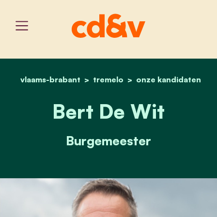
vlaams-brabant
tremelo
home
bert de wit
onze kandidaten
Bert De Wit
Burgemeester