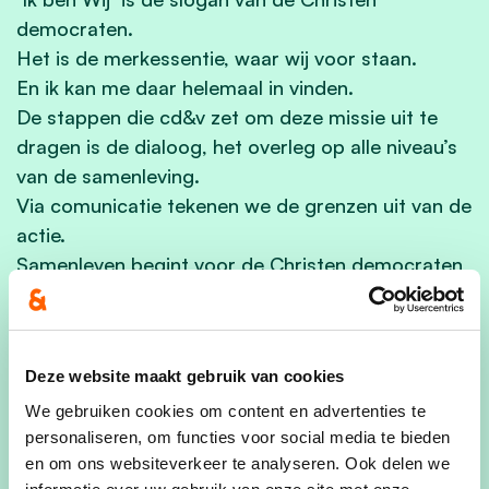
democraten.
Het is de merkessentie, waar wij voor staan.
En ik kan me daar helemaal in vinden.
De stappen die cd&v zet om deze missie uit te
dragen is de dialoog, het overleg op alle niveau’s
van de samenleving.
Via comunicatie tekenen we de grenzen uit van de
actie.
Samenleven begint voor de Christen democraten
in de straat, in de verenigingen, in de adviesraden,
de wijken, de dorpen, …….
Deze website maakt gebruik van cookies
Ik droom van een postitieve samenleving op basis
van vertrouwen, waarin iedereen zowel materieel,
We gebruiken cookies om content en advertenties te
personaliseren, om functies voor social media te bieden
psychologisch als spiritueel vervulling vindt.
en om ons websiteverkeer te analyseren. Ook delen we
Als kunstenaar wil ik een creatieve inbreng