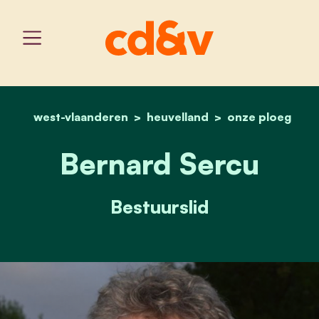
west-vlaanderen
heuvelland
home
bernard sercu
onze ploeg
Bernard Sercu
Bestuurslid