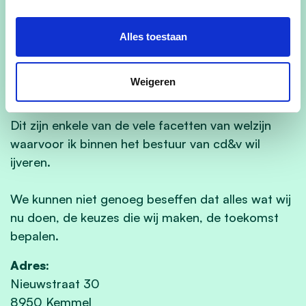
in ons leeft en dienen te worden gesteund.
Alles toestaan
Veiligheid voor voetgangers en fietsers is voor mij
een prioriteit bij het ijveren voor een leefbare
Weigeren
gemeente.
Dit zijn enkele van de vele facetten van welzijn
waarvoor ik binnen het bestuur van cd&v wil
ijveren.
We kunnen niet genoeg beseffen dat alles wat wij
nu doen, de keuzes die wij maken, de toekomst
bepalen.
Adres:
Nieuwstraat 30
8950 Kemmel