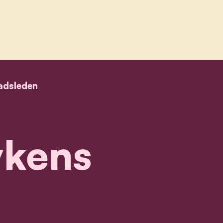
adsleden
ykens