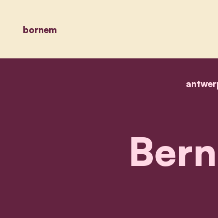
bornem
antwer
Bern