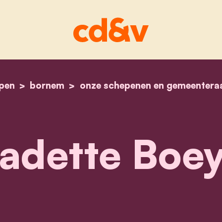
pen
bornem
onze schepenen en gemeentera
home
bernadette boeykens
adette Boe