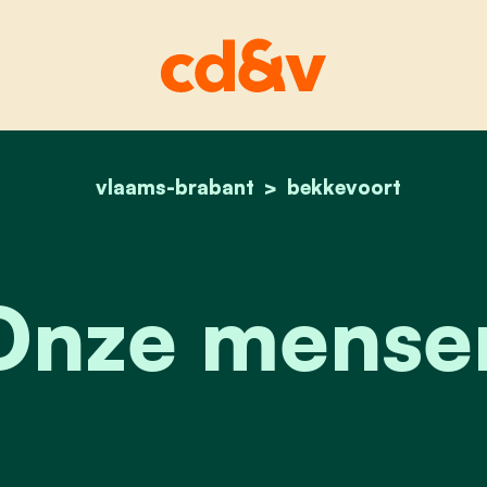
vlaams-brabant
home
onze mensen
bekkevoort
Onze mense