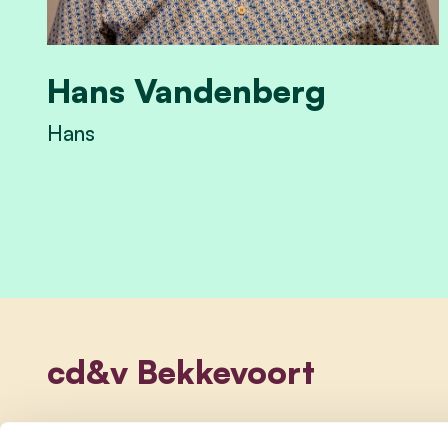
Hans Vandenberg
Hans
View Hans Vandenberg's profile
cd&v Bekkevoort