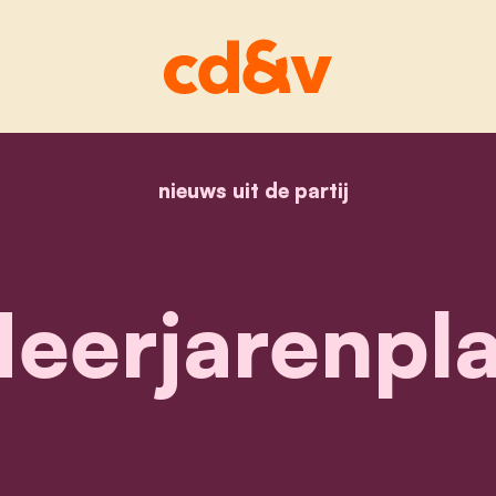
nieuws uit de partij
home
begroting_turnhout
eerjarenpl