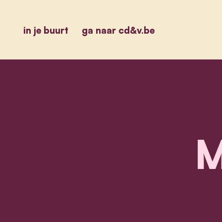
in je buurt
ga naar cd&v.be
M