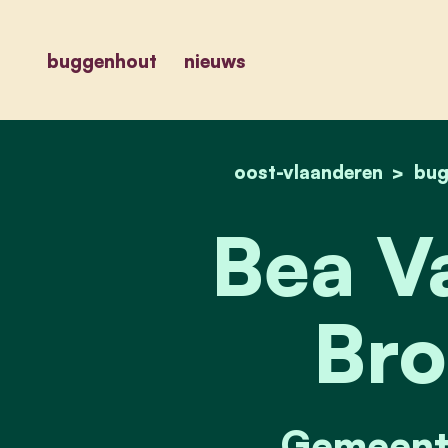
buggenhout
nieuws
oost-vlaanderen
bug
Bea V
Bro
Gemeente