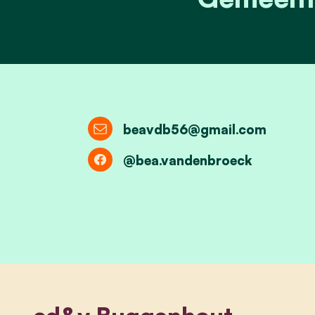
beavdb56@gmail.com
@bea.vandenbroeck