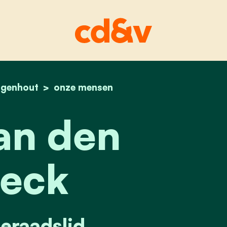
genhout
home
bea van den broeck
onze mensen
an den
eck
raadslid