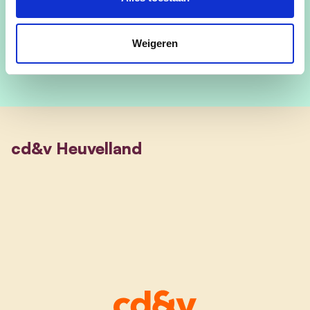
ligt
landbouw
mij nauw aan het hart. Landbouw is
broodnodig voor iedereen.”
Weigeren
cd&v Heuvelland