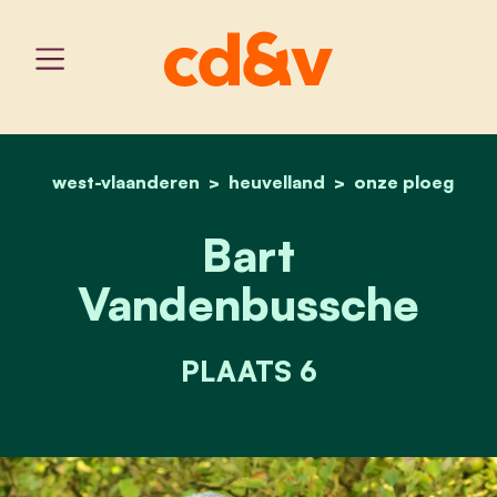
west-vlaanderen
heuvelland
home
bart vandenbussche
onze ploeg
Bart
Vandenbussche
PLAATS 6