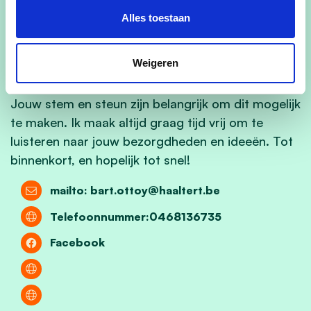
elkaar graag ontmoeten. Met 100%
Alles toestaan
enthousiasme, open communicatie en een
duidelijke visie wil ik mensen samenbrengen en in
Weigeren
beweging zetten.
Jouw stem en steun zijn belangrijk om dit mogelijk
te maken. Ik maak altijd graag tijd vrij om te
luisteren naar jouw bezorgdheden en ideeën. Tot
binnenkort, en hopelijk tot snel!
mailto:
bart.ottoy@haaltert.be
Telefoonnummer:0468136735
Facebook