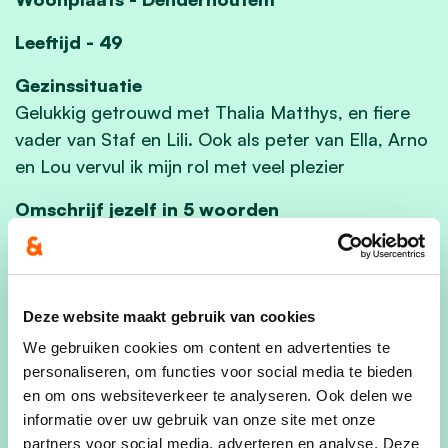
Leeftijd - 49
Gezinssituatie
Gelukkig getrouwd met Thalia Matthys, en fiere
vader van Staf en Lili. Ook als peter van Ella, Arno
en Lou vervul ik mijn rol met veel plezier
Omschrijf jezelf in 5 woorden
Gepassioneerd, energiek, sociaal, attent,
vreugdevol
favoriete plek in de gemeente?
Deze website maakt gebruik van cookies
De bib in de winter, het vondelhof in de lente, de
We gebruiken cookies om content en advertenties te
markten en kermissen in de zomer, de trage
personaliseren, om functies voor social media te bieden
wegen in de herfst
en om ons websiteverkeer te analyseren. Ook delen we
informatie over uw gebruik van onze site met onze
Persoonlijk verhaal
partners voor social media, adverteren en analyse. Deze