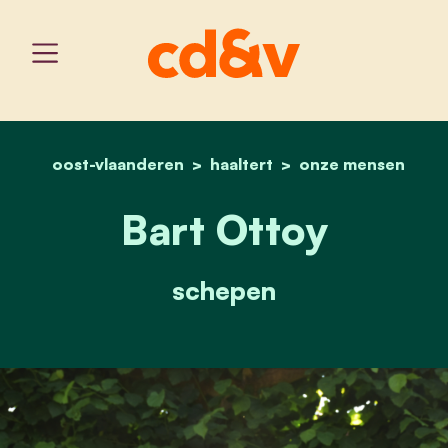
oost-vlaanderen
haaltert
home
bart ottoy
onze mensen
Bart Ottoy
schepen