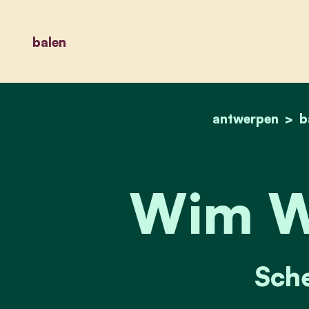
balen
antwerpen
b
Wim W
Sch