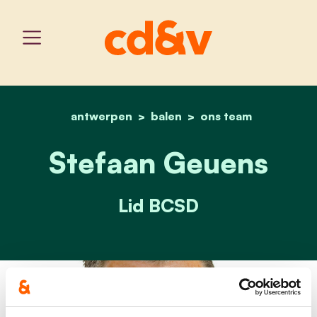
antwerpen
balen
home
stefaan geuens
ons team
Stefaan Geuens
Lid BCSD