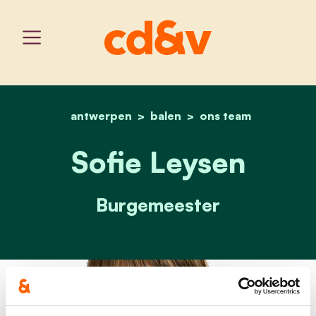
antwerpen
balen
home
sofie leysen
ons team
Sofie Leysen
Burgemeester