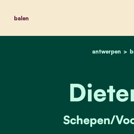
balen
antwerpen
b
Diete
Schepen/Voo