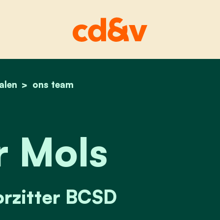
alen
home
dieter mols
ons team
r Mols
rzitter BCSD