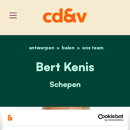
antwerpen
balen
home
bert kenis
ons team
Bert Kenis
Schepen