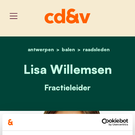
antwerpen
balen
home
lisa willemsen
raadsleden
Lisa Willemsen
Fractieleider