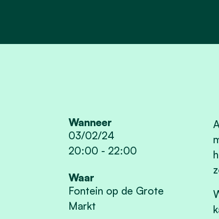
Wanneer
A
03/02/24
m
20:00
-
22:00
h
z
Waar
Fontein op de Grote
W
Markt
k