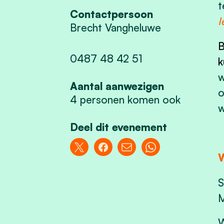
t
Contactpersoon
I
Brecht Vangheluwe
B
0487 48 42 51
k
w
Aantal aanwezigen
o
4 personen komen ook
w
Deel dit evenement
W
S
M
W