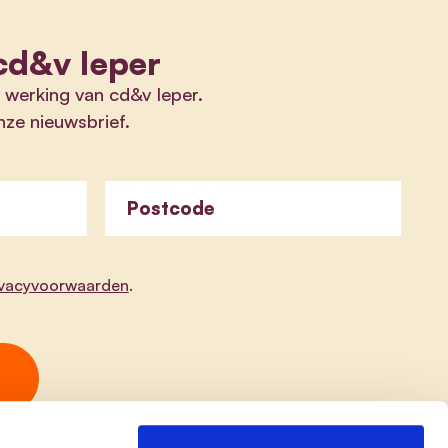
cd&v Ieper
e werking van cd&v Ieper.
onze nieuwsbrief.
Postcode
ivacyvoorwaarden
.