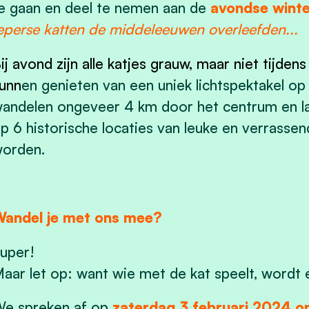
e gaan en deel te nemen aan de
avondse wint
eperse katten de middeleeuwen overleefden...
ij avond zijn alle katjes grauw, maar niet tijde
unn
en genieten van een uniek lichtspektakel o
andelen ongeveer 4 km door het centrum en la
p 6 historische locaties van leuke en verrasse
orden.
andel je met ons mee?
uper!
aar let op: want wie met de kat speelt, wordt
e spreken af op
zaterdag 3 februari 2024 o