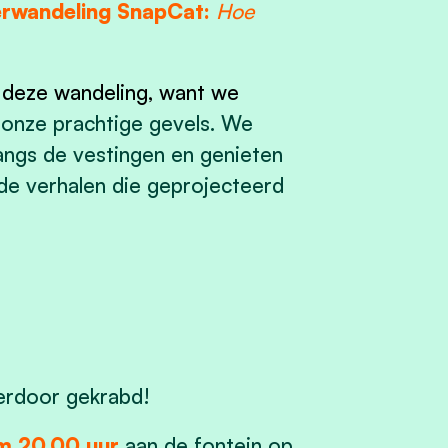
erwandeling SnapCat:
Hoe
ns deze wandeling, want we
p onze prachtige gevels. We
ngs de vestingen en genieten
nde verhalen die geprojecteerd
 erdoor gekrabd!
m 20.00 uur
aan de fontein op