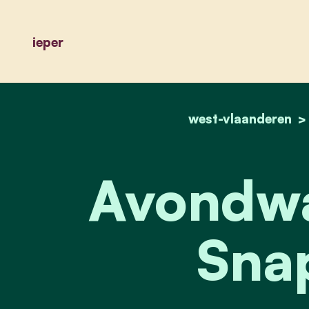
ieper
west-vlaanderen
Avondwa
Sna