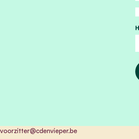
H
voorzitter@cdenvieper.be