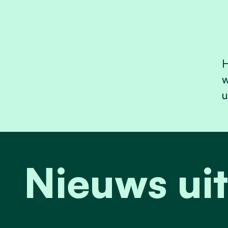
H
w
u
Nieuws ui