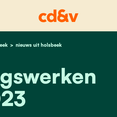
eek
home
asfalteringswerken 2023
nieuws uit holsbeek
ngswerken
23