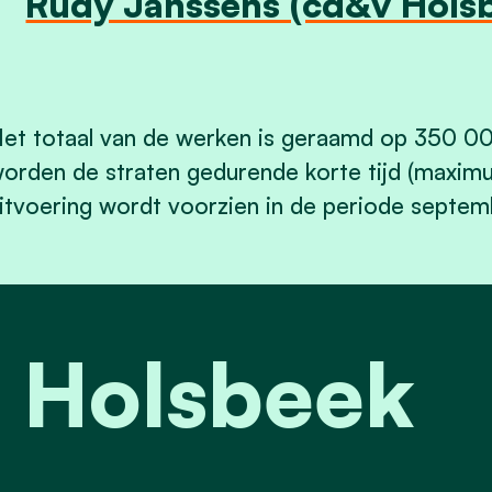
Rudy Janssens (cd&v Hols
et totaal van de werken is geraamd op 350 00
orden de straten gedurende korte tijd (maxim
itvoering wordt voorzien in de periode septe
t Holsbeek