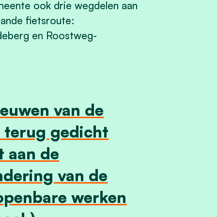
meente ook drie wegdelen aan
lande fietsroute:
odeberg en Roostweg-
nieuwen van de
 terug gedicht
t aan de
ndering van de
 openbare werken