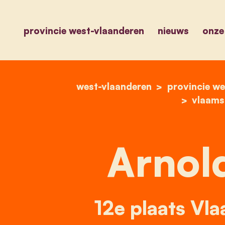
provincie west-vlaanderen
nieuws
onze
west-vlaanderen
provincie we
vlaams
Arnold
12e plaats Vl