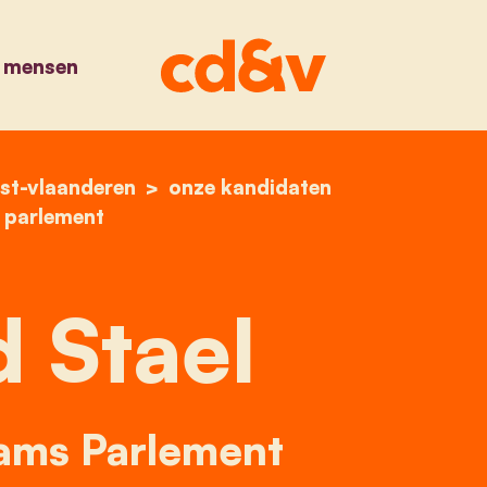
 mensen
st-vlaanderen
home
arnold stael
onze kandidaten
 parlement
 Stael
aams Parlement