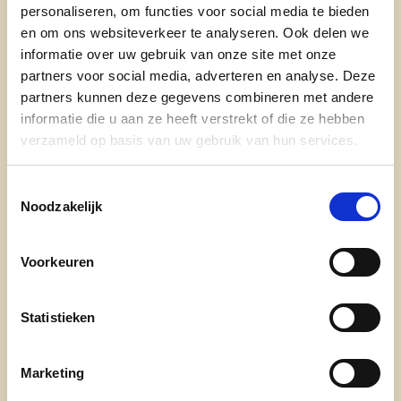
personaliseren, om functies voor social media te bieden
Engagement
en een
en om ons websiteverkeer te analyseren. Ook delen we
groot
rechtvaardigheidsgevoel
werden me met
informatie over uw gebruik van onze site met onze
de paplepel meegegeven, zowel door mijn vader
partners voor social media, adverteren en analyse. Deze
Jan als moeder Mimont en grootvader Yves. Na
partners kunnen deze gegevens combineren met andere
mijn rechtenstudies belandde ik dan ook snel als
informatie die u aan ze heeft verstrekt of die ze hebben
juridisch adviseur bij cd&v om mee te bouwen aan
verzameld op basis van uw gebruik van hun services.
de toekomst. Als leider en bestuurslid in Scouts
Hoogland en Jeugdhuis Okapi leerde ik dan ook
Toestemmingsselectie
Noodzakelijk
dat je
verantwoordelijkheid
moet nemen om
zaken te veranderen. Dat wil de komende jaren
ook voortzetten in onze mooie stad.
Voorkeuren
Inzetten op samenleven is dus voor mij cruciaal.
Statistieken
Een stad die samen met buurten, ondernemers en
vrijwilligers aan de slag gaat om iedere
Marketing
straat
veiliger
,
netter
of
bruisender
te maken: