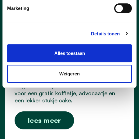
Marketing
09/05/26
Details tonen
Koffie op de markt voor
Moederdag!
Alles toestaan
Voor Moederdag zetten de vrouwen van
Vrouw & Maatschappij alle mama’s graag
in de bloemetjes 💐
Weigeren
Je kon op zaterdag 9 mei 2026 gezellig
langs komen op de markt in Liedekerke
voor een gratis koffietje, advocaatje en
een lekker stukje cake.
lees meer