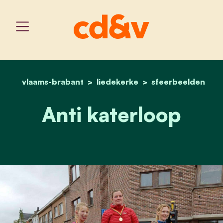
vlaams-brabant
liedekerke
home
anti katerloop
sfeerbeelden
Anti katerloop