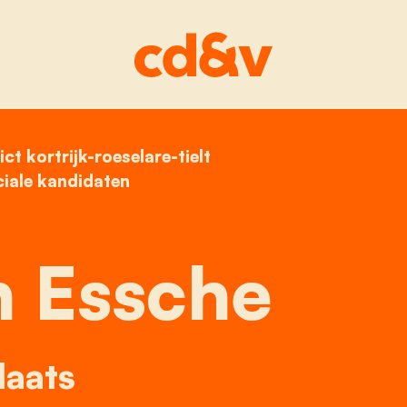
ict kortrijk-roeselare-tielt
home
ann van essche
ciale kandidaten
 Essche
laats