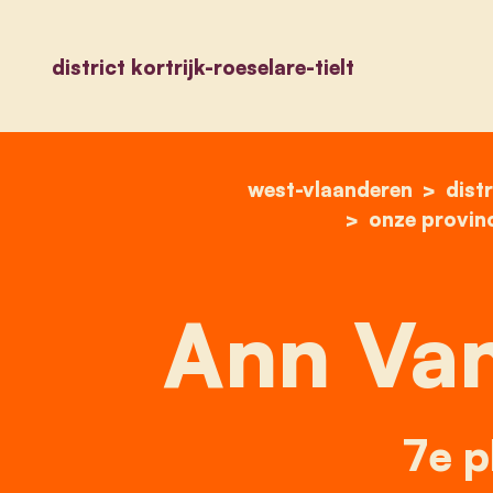
district kortrijk-roeselare-tielt
west-vlaanderen
distr
onze provin
Ann Van
7e p