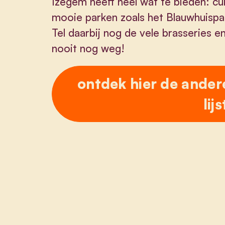
Izegem heeft heel wat te bieden: c
mooie parken zoals het Blauwhuispa
Tel daarbij nog de vele brasseries en
nooit nog weg!
ontdek hier de ander
lijs