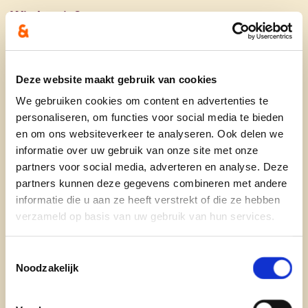
Wie ben je?
Geboren en opgegroeid in de carnavalstad Aalst
maar al 33 jaar woonachtig in Izegem. Mama van
Deze website maakt gebruik van cookies
2 zonen en oma van 3 kleinkinderen. Partner van
Jef Maeseele waarmee ik 2 pluskinderen en ook 3
We gebruiken cookies om content en advertenties te
pluskleinkinderen heb. Ik werk al 20 jaar als
personaliseren, om functies voor social media te bieden
en om ons websiteverkeer te analyseren. Ook delen we
regiocoördinator voor Markant. Ik ben betrokken
informatie over uw gebruik van onze site met onze
in de plaatselijke gemeenschap als bestuurslid van
partners voor social media, adverteren en analyse. Deze
Markant Kachtem en ben ook nog voorzitter van
partners kunnen deze gegevens combineren met andere
het Schoolbestuur van de St-Vincentiusschool van
informatie die u aan ze heeft verstrekt of die ze hebben
Kachtem. Naast dit alles ben ik schepen in Izegem
verzameld op basis van uw gebruik van hun services.
met bevoegdheden: Welzijn, Huis van het Kind,
Sociale Economie en Kinderopvang. In die
Toestemmingsselectie
hoedanigheid ben ik ook voorzitter van Zorg. In
Noodzakelijk
mijn vrijetijd hou ik van reizen, lekker eten,
wandelen, gezellig samenzijn met vrienden.