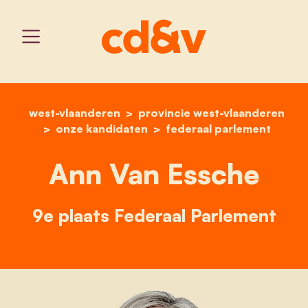
west-vlaanderen
provincie west-vlaanderen
home
ann van essche
onze kandidaten
federaal parlement
Ann Van Essche
9e plaats Federaal Parlement