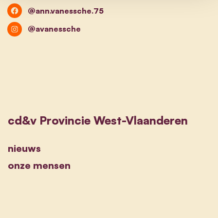
@ann.vanessche.75
@avanessche
cd&v Provincie West-Vlaanderen
nieuws
onze mensen