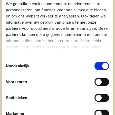
Voor Annelies is een ander beleid?
We gebruiken cookies om content en advertenties te
personaliseren, om functies voor social media te bieden
Levendige dorpskernen met meer ruimte
en om ons websiteverkeer te analyseren. Ook delen we
voor een gezellig dorpskarakter
informatie over uw gebruik van onze site met onze
partners voor social media, adverteren en analyse. Deze
partners kunnen deze gegevens combineren met andere
Betere wandel- en fietspaden en aandacht
informatie die u aan ze heeft verstrekt of die ze hebben
voor de verkeersveiligheid rondom de
verzameld op basis van uw gebruik van hun services.
scholen
Toestemmingsselectie
Bouwen aan een sterkere vertrouwensband
Noodzakelijk
met de burger
Voorkeuren
Meer aandacht voor lokale producten en
handelaars
Statistieken
Marketing