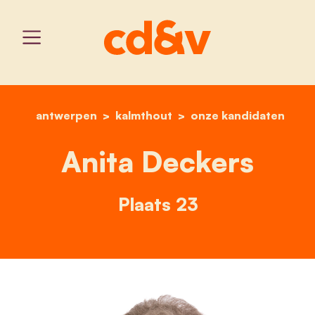
antwerpen
kalmthout
home
anita deckers
onze kandidaten
Anita Deckers
Plaats 23