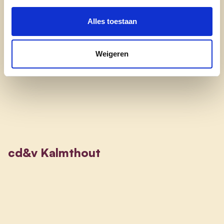
mensen in Achterbroek.”
Alles toestaan
Anita Deckers
Weigeren
Anita op Facebook
cd&v Kalmthout