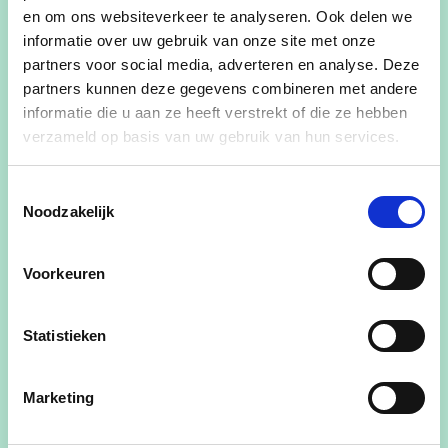
en om ons websiteverkeer te analyseren. Ook delen we
informatie over uw gebruik van onze site met onze
partners voor social media, adverteren en analyse. Deze
partners kunnen deze gegevens combineren met andere
Achternaam
informatie die u aan ze heeft verstrekt of die ze hebben
verzameld op basis van uw gebruik van hun services.
E-mailadres
Toestemmingsselectie
Noodzakelijk
Voorkeuren
Ja, ik wens de cd&v nieuwsbrief te ontvangen
Ja, cd&v mag me contacteren voor zaken aangaande dit
Statistieken
evenement
Ja, ik aanvaard de privacyvoorwaarden
Marketing
Telefoonnummer