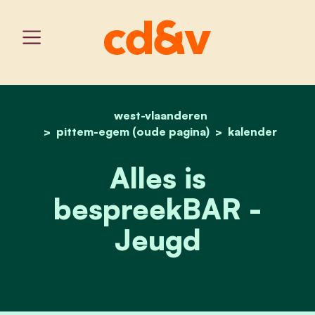
west-vlaanderen
home
alles is bespreekbar jeug
pittem-egem (oude pagina)
kalender
Alles is
bespreekBAR -
Jeugd