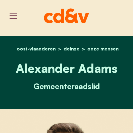
oost-vlaanderen
deinze
home
alexander adams
onze mensen
Alexander Adams
Gemeenteraadslid