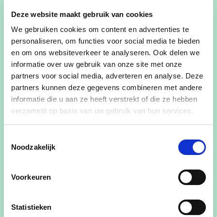
Deze website maakt gebruik van cookies
Woont in Petegem aan de Leie
We gebruiken cookies om content en advertenties te
0496/05 38 91
personaliseren, om functies voor social media te bieden
en om ons websiteverkeer te analyseren. Ook delen we
alexanderadams1989@gmail.com
informatie over uw gebruik van onze site met onze
partners voor social media, adverteren en analyse. Deze
35 jaar
partners kunnen deze gegevens combineren met andere
informatie die u aan ze heeft verstrekt of die ze hebben
Samenwonend
verzameld op basis van uw gebruik van hun services.
Gemeenteraadslid
Toestemmingsselectie
Sales Manager bij Joyn
Noodzakelijk
Voorkeuren
Politieke standpunten:
Blijven werken aan een stevig jeugdbeleid.
Statistieken