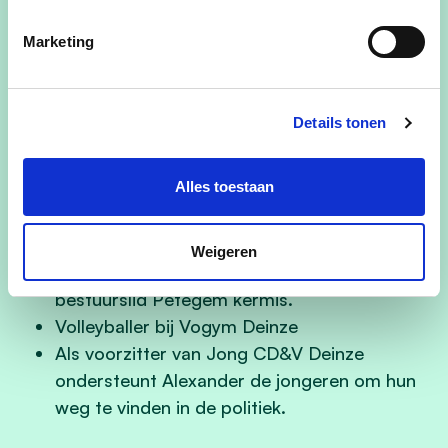
Voldoende steun voor onze lokale handelaars
( zij vormen het hart van vele dorpskernen )
Marketing
Transparante samenwerking en voldoende
ondersteuning aan onze vele vrijwilligers in
diverse verenigingen
Details tonen
Alles toestaan
Wist je dat:
Alexander was als leider actief in KSA
Weigeren
Petegem en draagt nu zijn steentje bij als
bestuurslid Petegem kermis.
Volleyballer bij Vogym Deinze
Als voorzitter van Jong CD&V Deinze
ondersteunt Alexander de jongeren om hun
weg te vinden in de politiek.