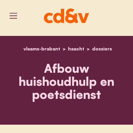
vlaams-brabant
home
haacht
afbouw huishoudhulp en
dossiers
Afbouw
huishoudhulp en
poetsdienst