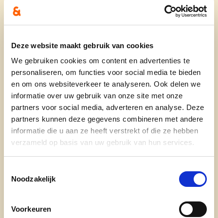
vereenzaming, ondervoeding of onopgemerkte
problemen neemt toe.
Onze ouderen verdienen beter. Zij hebben recht
op
stabiele, menselijke zorg van mensen die ze
Deze website maakt gebruik van cookies
kennen en vertrouwen.
We gebruiken cookies om content en advertenties te
personaliseren, om functies voor social media te bieden
en om ons websiteverkeer te analyseren. Ook delen we
Wat met het personeel?
informatie over uw gebruik van onze site met onze
partners voor social media, adverteren en analyse. Deze
Het gemeentepersoneel in de poetshulp en
partners kunnen deze gegevens combineren met andere
gezinszorg is
ervaren, gemotiveerd en
informatie die u aan ze heeft verstrekt of die ze hebben
betrokken
. Hun werk is fysiek en mentaal
verzameld op basis van uw gebruik van hun services.
belastend, maar ze doen het met hart en ziel. Wat
gebeurt er nu met hen?
Toestemmingsselectie
Noodzakelijk
Statutairen kunnen niet zomaar worden
Voorkeuren
overgedragen.
Wat is hun toekomst?