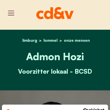
limburg
lommel
home
admon hozi
onze mensen
Admon Hozi
Voorzitter lokaal - BCSD