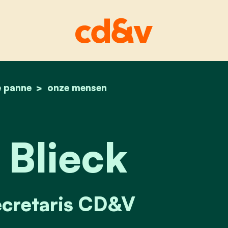
e panne
home
hanne blieck
onze mensen
Blieck
ecretaris CD&V