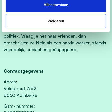
daarnaast is ze ook leesouder op de school van
Alles toestaan
haar kinderen.
Weigeren
Het voelt als een logische volgende stap om haar
sociaal engagement verder te zetten in de
politiek. Vraag je het haar vrienden, dan
omschrijven ze Nele als een harde werker, steeds
vriendelijk, sociaal en geëngageerd.
Contactgegevens
Adres:
Veldstraat 75/2
8660 Adinkerke
Gsm- nummer: