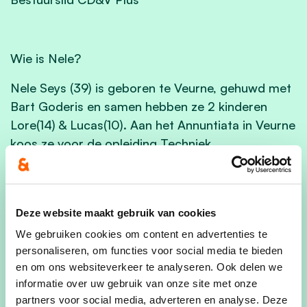
Wie is Nele?
Nele Seys (39) is geboren te Veurne, gehuwd met
Bart Goderis en samen hebben ze 2 kinderen
Lore(14) & Lucas(10). Aan het Annuntiata in Veurne
koos ze voor de opleiding Techniek
Wetenschappen, waarna ze verder studeerde
voor haar bachelor Voedings-& dieetkunde aan
het KHBO te brugge. De eerste 12 jaren van haar
Deze website maakt gebruik van cookies
carrière werkte ze in de zorgsector. Sedert 2017
staat ze mee aan het roer van de schrijnwerkerij
We gebruiken cookies om content en advertenties te
personaliseren, om functies voor social media te bieden
Goderis- Devrome van haar man Bart Goderis.
en om ons websiteverkeer te analyseren. Ook delen we
Op vrije momenten in het weekend staat familie
informatie over uw gebruik van onze site met onze
partners voor social media, adverteren en analyse. Deze
centraal:
‘De zaterdagen zijn werkdagen, maar