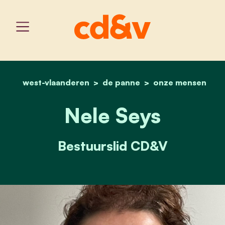
west-vlaanderen
de panne
home
nele seys
onze mensen
Nele Seys
Bestuurslid CD&V