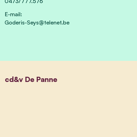
0473/777.576
E-mail:
Goderis-Seys@telenet.be
cd&v De Panne