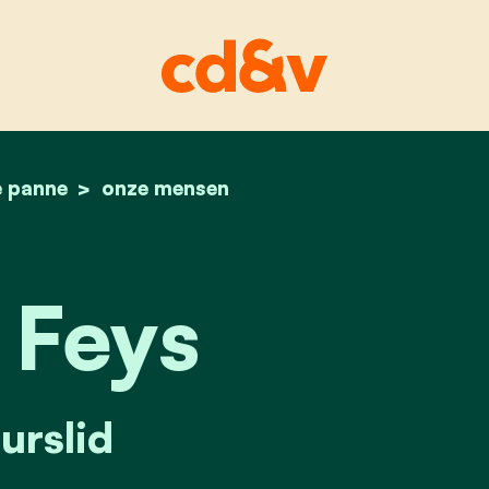
e panne
home
nele feys
onze mensen
 Feys
urslid