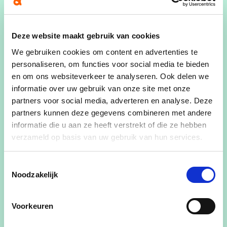
Wie is André?
Deze website maakt gebruik van cookies
We gebruiken cookies om content en advertenties te
André Pallemans (77) is geboren in Berendrecht
personaliseren, om functies voor social media te bieden
(Antwerpen), gehuwd met Nicole Van Hal, heeft
en om ons websiteverkeer te analyseren. Ook delen we
één dochter, Annick Arnouts, en is de fiere en
informatie over uw gebruik van onze site met onze
trotse bompa van kleinkind Naomi De Backer en
partners voor social media, adverteren en analyse. Deze
van achterkleinkind Marielou Wellecomme. Hij
partners kunnen deze gegevens combineren met andere
studeerde graduaat Boekhouden & Distributie. Hij
informatie die u aan ze heeft verstrekt of die ze hebben
verzameld op basis van uw gebruik van hun services.
heeft 6 maanden bij het Provinciebestuur
Antwerpen & General Motors Cy Antwerpen
Toestemmingsselectie
gewerkt, met daarna 31 jaar actieve dienst bij
Noodzakelijk
Monsanto Europe N.V. Na een mooie carriére is hij
op 54 met brugpensioen gegaan. Woont in De
Voorkeuren
Panne sinds mei 2006 en is mede-oprichter in
2008 van wijkcomité “De Vrienden van de