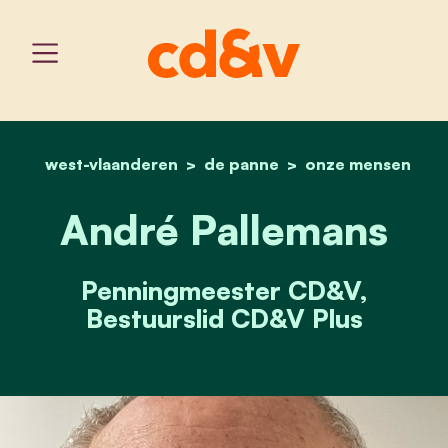
west-vlaanderen
de panne
home
andré pallemans
onze mensen
André Pallemans
Penningmeester CD&V,
Bestuurslid CD&V Plus