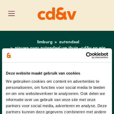
limburg
home
zutendaal
activiteiten van zutendaa
nieuws over zutendaal uw thuis -cd&v en wie
zijn we!
Activiteiten van
Deze website maakt gebruik van cookies
Zutendaal UW
We gebruiken cookies om content en advertenties te
personaliseren, om functies voor social media te bieden
Thuis - cd&v
en om ons websiteverkeer te analyseren. Ook delen we
informatie over uw gebruik van onze site met onze
partners voor social media, adverteren en analyse. Deze
partners kunnen deze gegevens combineren met andere