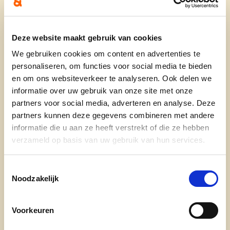
8 December 2023 : Kaarting in zaal Sinjo te St
Joris
Deze website maakt gebruik van cookies
21 januari 2024 : nieuwjaarsreceptie in LTI te
We gebruiken cookies om content en advertenties te
personaliseren, om functies voor social media te bieden
Oedelem
en om ons websiteverkeer te analyseren. Ook delen we
20 februari 2024 : voordracht : het leven in
informatie over uw gebruik van onze site met onze
partners voor social media, adverteren en analyse. Deze
detentie als vrouw of als moeder met kind in OC
partners kunnen deze gegevens combineren met andere
Kleine Beer
informatie die u aan ze heeft verstrekt of die ze hebben
24 maart 2024 : onze jaarlijkse BBQ in OC
verzameld op basis van uw gebruik van hun services.
Kleine Beer
Toestemmingsselectie
2 juni 2024 : Fietstocht vertrek en
Noodzakelijk
aankomst aan OC Kleine Beer
Voorkeuren
25 augustus 2024 : voorstelling van onze
kandidaten in OC Kleine Beer