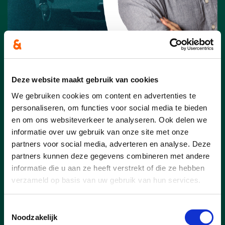
19/06/26
Deze website maakt gebruik van cookies
Goedkoper op weg: cd&v-
We gebruiken cookies om content en advertenties te
schepen Kristof Van Gansen
personaliseren, om functies voor social media te bieden
breidt taxicheques voor 80-
en om ons websiteverkeer te analyseren. Ook delen we
plussers uit
informatie over uw gebruik van onze site met onze
partners voor social media, adverteren en analyse. Deze
Goed nieuws voor onze oudere inwoners!
partners kunnen deze gegevens combineren met andere
Sint-Niklaas breidt het systeem van de
informatie die u aan ze heeft verstrekt of die ze hebben
taxicheques uit naar alle 80-plussers met
verzameld op basis van uw gebruik van hun services.
een verhoogde tegemoetkoming. cd&v-
schepen van Welzijn Kristof Van Gansen
Toestemmingsselectie
wil hiermee eenzaamheid tegengaan en
Noodzakelijk
senioren vlotter op weg helpen. De