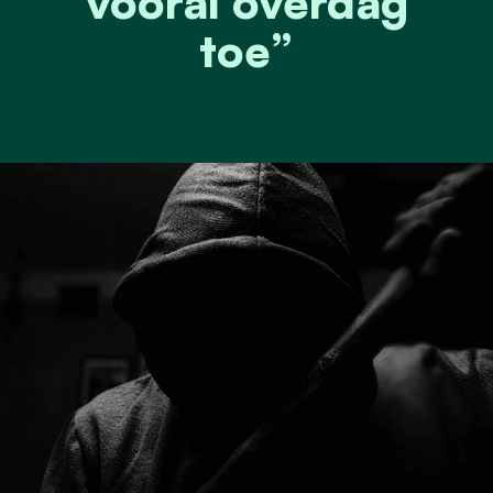
vooral overdag
toe”