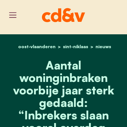
oost-vlaanderen
sint-niklaas
home
aantal woninginbraken voo
nieuws
Aantal
woninginbraken
voorbije jaar sterk
gedaald:
“Inbrekers slaan