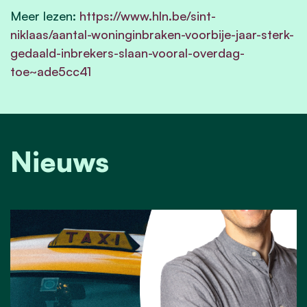
Meer lezen:
https://www.hln.be/sint-
niklaas/aantal-woninginbraken-voorbije-jaar-sterk-
gedaald-inbrekers-slaan-vooral-overdag-
toe~ade5cc41
Nieuws