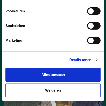
cheques hebben een waarde van 5 euro,
maar kosten voor de gebruiker slechts de
Voorkeuren
helft.
Statistieken
lees meer
Marketing
Details tonen
Alles toestaan
Weigeren