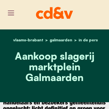
vlaams-brabant
galmaarden
home
aankoop slagerij marktpl
in de pers
Aankoop slagerij
marktplein
Galmaarden