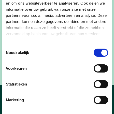
parkeerplaatsen en de doorgang naar de Markt”,
en om ons websiteverkeer te analyseren. Ook delen we
informatie over uw gebruik van onze site met onze
zegt Ludo Persoons. “Ook bekijken we wat er qua
partners voor social media, adverteren en analyse. Deze
bebouwing mogelijk is. Het debat hoe we dit
partners kunnen deze gegevens combineren met andere
dossier concreet zullen invullen kan nu starten.”
informatie die u aan ze heeft verstrekt of die ze hebben
verzameld op basis van uw gebruik van hun services.
In de loop van 2023 starten de werken aan de
kerk van Galmaarden om er een
Toestemmingsselectie
ontmoetingsruimte met bibliotheek van te maken.
Noodzakelijk
Bedoeling is om de realisatie van de extra
parkeerplaatsen hierop af te stemmen, dus voor
Voorkeuren
de werken aan de kerk starten.
Statistieken
In de pers
Marketing