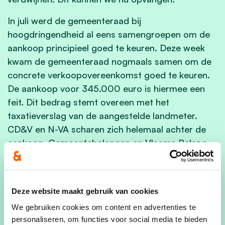
In juli werd de gemeenteraad bij
hoogdringendheid al eens samengroepen om de
aankoop principieel goed te keuren. Deze week
kwam de gemeenteraad nogmaals samen om de
concrete verkoopovereenkomst goed te keuren.
De aankoop voor 345.000 euro is hiermee een
feit. Dit bedrag stemt overeen met het
taxatieverslag van de aangestelde landmeter.
CD&V en N-VA scharen zich helemaal achter de
aankoop. Gemeentebelangen en Vlaams Belang
onthielden zich.
Opmetingsplan
“De volgende stap is het opmaken van een
Deze website maakt gebruik van cookies
gedetailleerd opmetingsplan zodat we een zicht
We gebruiken cookies om content en advertenties te
krijgen op wat er mogelijk is qua aantal
personaliseren, om functies voor social media te bieden