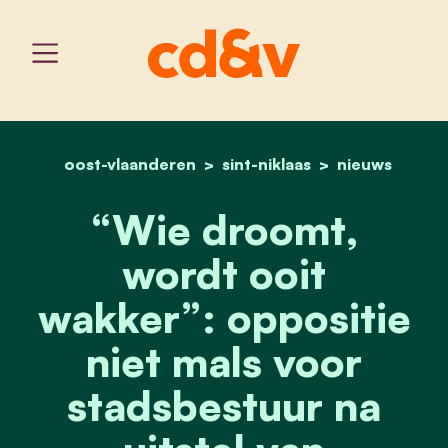
oost-vlaanderen
sint-niklaas
home
“wie droomt, wordt ooit 
nieuws
“Wie droomt,
wordt ooit
wakker”: oppositie
niet mals voor
stadsbestuur na