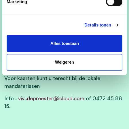
Marketing
Voor de kinderen is er ook vol au vent.
Kan u niet aanwezig zijn, dan kan u genieten van
Details tonen
een take-away maaltijd op zondag, zelf af te
halen of thuisbezorgd.
Alles toestaan
Kostprijs : 22 euro ;
kind < 12 : 11 euro ;
Weigeren
kind < 6 gratis
Voor kaarten kunt u terecht bij de lokale
mandatarissen
Info :
vivi.depreester@icloud.com
of 0472 45 88
15.