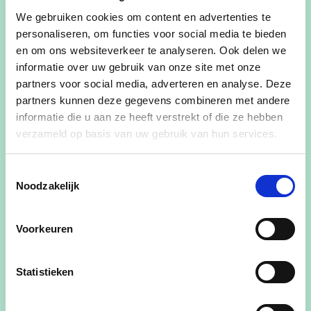
cd&v Nazareth-De Pinte nodigt jullie allen uit op
We gebruiken cookies om content en advertenties te
personaliseren, om functies voor social media te bieden
haar jaarlijks eetfestijn in CC Het Centrum op
en om ons websiteverkeer te analyseren. Ook delen we
zaterdag 15 november
van 18u30 tot 20u30 en
informatie over uw gebruik van onze site met onze
op
zondag 16 november
in 2 shiften; om 11u30
partners voor social media, adverteren en analyse. Deze
en om 13u.
partners kunnen deze gegevens combineren met andere
informatie die u aan ze heeft verstrekt of die ze hebben
Er is keuze uit:
verzameld op basis van uw gebruik van hun services.
steak à l’os,
Toestemmingsselectie
Noodzakelijk
stoverij van varkenswangetjes,
vol au vent,
Voorkeuren
vispannetje
Statistieken
of een gevulde courgette met walnoten.