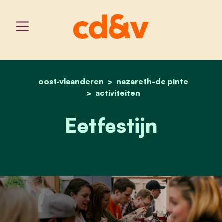
oost-vlaanderen
home
nazareth-de pinte
eetfestijn
activiteiten
Eetfestijn