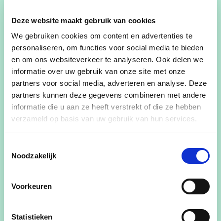
Deze website maakt gebruik van cookies
We gebruiken cookies om content en advertenties te
personaliseren, om functies voor social media te bieden
en om ons websiteverkeer te analyseren. Ook delen we
CD&V Leopoldsburg-Heppen nodigt jou van harte
informatie over uw gebruik van onze site met onze
uit voor een boeiende avond met Nawal Farih,
partners voor social media, adverteren en analyse. Deze
partners kunnen deze gegevens combineren met andere
federaal parlementslid, die in dialoog gaat over
informatie die u aan ze heeft verstrekt of die ze hebben
het nieuwe federale regeerakkoord.
verzameld op basis van uw gebruik van hun services.
Toestemmingsselectie
📅 Datum: Dinsdag 23 september 2025
Noodzakelijk
🕗 Tijdstip: 20u
Voorkeuren
📍 Locatie: Buurthuis Heppen (Heidestraat 65,
Heppen)
Statistieken