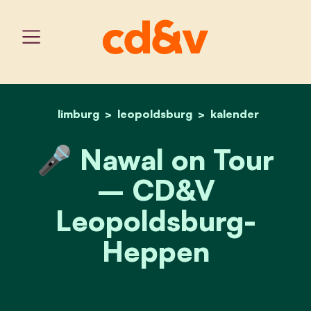
limburg
leopoldsburg
home
🎤 nawal on tour – cd&
kalender
🎤 Nawal on Tour
– CD&V
Leopoldsburg-
Heppen