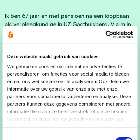
Ik ben 67 jaar en met pensioen na een loopbaan
als verpleegkundige in UZ Gasthuisberg. Via mijn
grote liefde, mijn echtgenoot Jan Verlinden, rolde
ik in 1975 in het Lovenjoelse verenigingsleven.
Sinds 1982 wonen we in ons gerenoveerd huis in
Deze website maakt gebruik van cookies
Bierbeek waar onze kinderen Wim, Joris,
Jonathan en Robin geboren werden. Die hebben
We gebruiken cookies om content en advertenties te
personaliseren, om functies voor social media te bieden
intussen allemaal hun eigen leven. Jan en ik zijn
en om ons websiteverkeer te analyseren. Ook delen we
overgelukkige grootouders van vier kleinkinderen.
informatie over uw gebruik van onze site met onze
“Zorg en aandacht voor iedereen”
partners voor social media, adverteren en analyse. Deze
partners kunnen deze gegevens combineren met andere
“De aantrekkingskracht van het sterk ontwikkelde
informatie die u aan ze heeft verstrekt of die ze hebben
verenigingsleven in Bierbeek is dat je er mensen
verzameld op basis van uw gebruik van hun services.
ontmoet. Dat is meer dan een vluchtige goeiedag
(ook belangrijk!), maar gaat over bezorgd zijn
Toestemmingsselectie