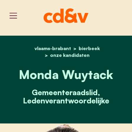
vlaams-brabant
home
monda wuytack
bierbeek
onze kandidaten
Monda Wuytack
Gemeenteraadslid,
Ledenverantwoordelijke