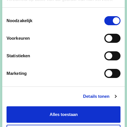
E-mailadres
Toestemmingsselectie
Noodzakelijk
Ja, ik wens de cd&v nieuwsbrief te ontvangen
Voorkeuren
Ja, cd&v mag me contacteren voor zaken aangaande dit
evenement
Statistieken
Ja, ik aanvaard de privacyvoorwaarden
Hoeveel personen naast jezelf neem je nog mee?
Marketing
Details tonen
Alles toestaan