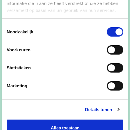
informatie die u aan ze heeft verstrekt of die ze hebben
verzameld op basis van uw gebruik van hun services.
Toestemmingsselectie
Noodzakelijk
Met gedrevenheid en
goesting duw ik zoveel
Voorkeuren
mogelijk kandidaten de
Statistieken
gemeenteraad in!
Marketing
Details tonen
mailto:
florisvandamme@icloud.com
@Floris.Vandamme
Alles toestaan