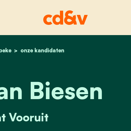
beke
home
21. luc van biesen
onze kandidaten
an Biesen
t Vooruit