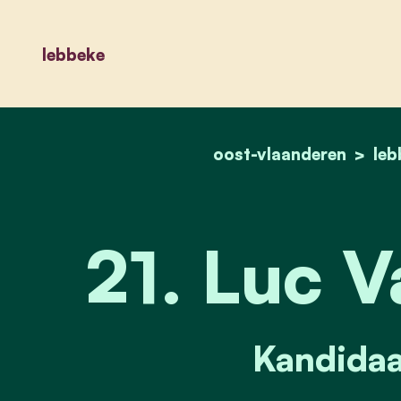
lebbeke
oost-vlaanderen
leb
21. Luc V
Kandidaa