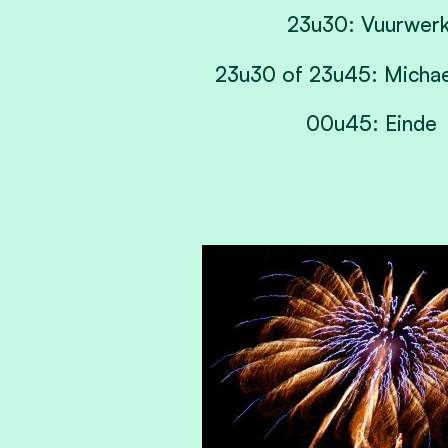
23u30: Vuurwer
23u30 of 23u45: Michae
00u45: Einde