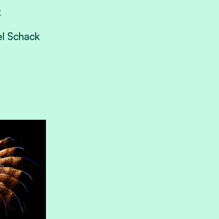
k
l Schack