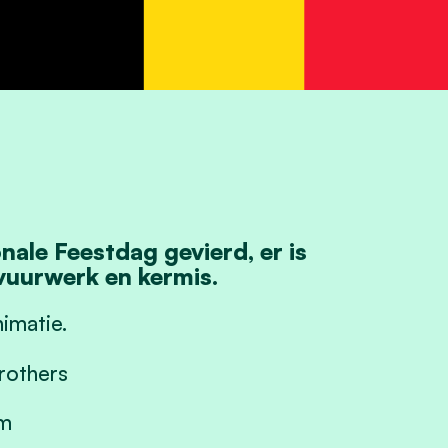
nale Feestdag gevierd, er is
 vuurwerk en kermis.
nimatie.
rothers
im