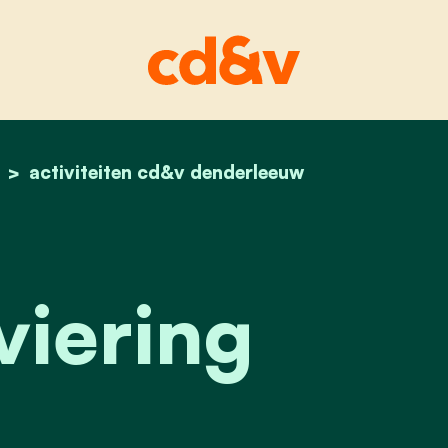
home
21 juli viering
activiteiten cd&v denderleeuw
 viering