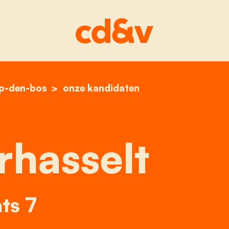
op-den-bos
home
paul verhasselt
onze kandidaten
rhasselt
ts 7