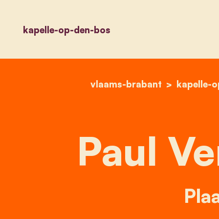
kapelle-op-den-bos
vlaams-brabant
kapelle-
Paul Ve
Plaa