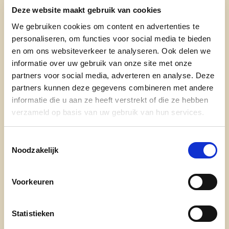
Samen met mijn vrouw Katrien woon ik graag in
Deze website maakt gebruik van cookies
het mooie Nieuwenrode. Naast mijn rol als
We gebruiken cookies om content en advertenties te
gemeenteraadslid ben ik vader van drie jonge
personaliseren, om functies voor social media te bieden
en om ons websiteverkeer te analyseren. Ook delen we
volwassenen (Daan, Evi en Ine) die me dagelijks
informatie over uw gebruik van onze site met onze
inspireren.
partners voor social media, adverteren en analyse. Deze
Ik ben van opleiding bouwkundig ingenieur en na
partners kunnen deze gegevens combineren met andere
informatie die u aan ze heeft verstrekt of die ze hebben
jarenlang gewerkt te hebben als projectleider in
verzameld op basis van uw gebruik van hun services.
de wegenbouw, werk ik vandaag als
projectmanager technische diensten bij de
Toestemmingsselectie
gemeente Grimbergen.
Noodzakelijk
De kennis en de ervaring die ik de afgelopen jaren
mocht opdoen, wil ik graag aanwenden om de
Voorkeuren
gemeentelijke openbare werken van nabij te
volgen en waar nodig te verbeteren.
Statistieken
In mijn vrije tijd ben ik geëngageerd in de VVZ-