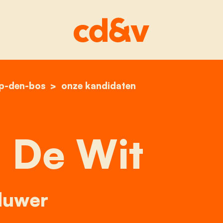
op-den-bos
home
edward de wit
onze kandidaten
 De Wit
duwer