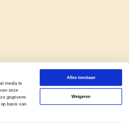
Alles toestaan
al media te
 van onze
Weigeren
deze gegevens
 op basis van
copyright © cd&v
Privacyverklaring
|
Cookie verklaring