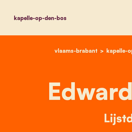
kapelle-op-den-bos
vlaams-brabant
kapelle-
Edward
Lijst