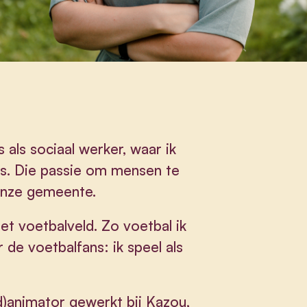
s als sociaal werker, waar ik
es. Die passie om mensen te
 onze gemeente.
 het voetbalveld. Zo voetbal ik
 de voetbalfans: ik speel als
d)animator gewerkt bij Kazou,