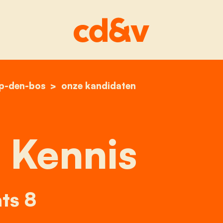
op-den-bos
home
britney kennis
onze kandidaten
 Kennis
ts 8