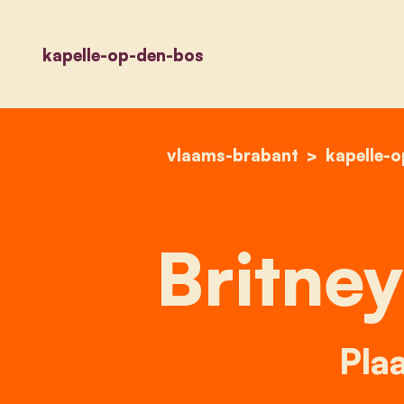
kapelle-op-den-bos
vlaams-brabant
kapelle-
Britney
Plaa