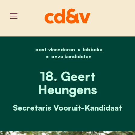
oost-vlaanderen
home
18. geert heungens
lebbeke
onze kandidaten
18. Geert
Heungens
Secretaris Vooruit-Kandidaat